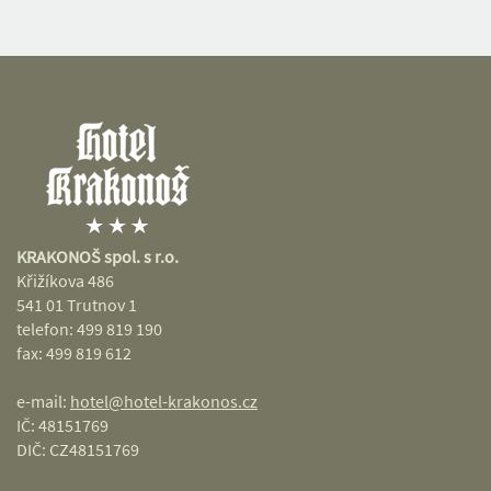
KRAKONOŠ spol. s r.o.
Křižíkova 486
541 01 Trutnov 1
telefon: 499 819 190
fax: 499 819 612
e-mail:
hotel@hotel-krakonos.cz
IČ: 48151769
DIČ: CZ48151769