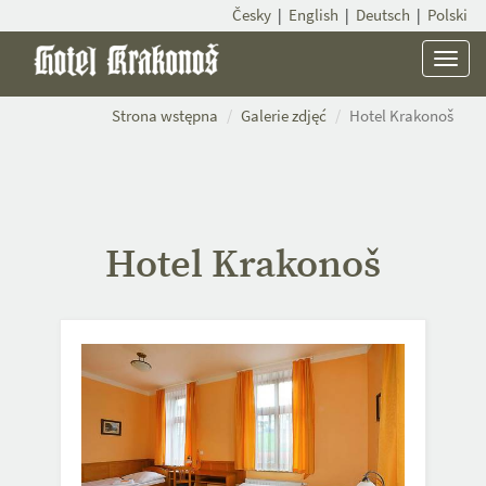
Česky
|
English
|
Deutsch
|
Polski
Menu
Strona wstępna
Galerie zdjęć
Hotel Krakonoš
Hotel Krakonoš