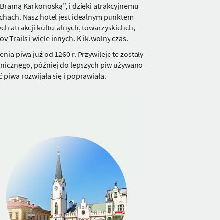
Bramą Karkonoską”, i dzięki atrakcyjnemu
echach. Nasz hotel jest idealnym punktem
ych atrakcji kulturalnych, towarzyskichch,
Trails i wiele innych. Klik.wolny czas.
nia piwa juź od 1260 r. Przywileje te zostały
enicznego, później do lepszych piw używano
 piwa rozwijała się i poprawiała.