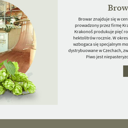
Brow
Browar znajduje się w cen
prowadzony przez firmę Kra
Krakonoš produkuje pięć rod
hektolitrów rocznie. W okre
wzbogaca się specjalnym mo
dystrybuowane w Czechach, zwł
Piwo jest niepasteryz