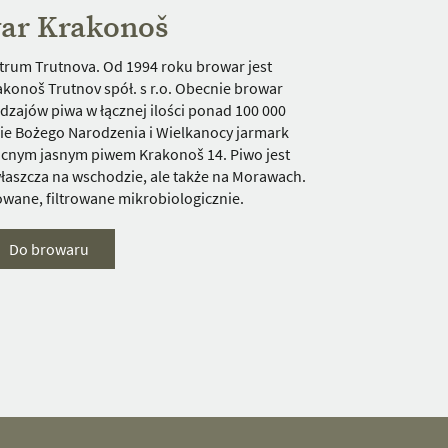
ar Krakonoš
trum Trutnova. Od 1994 roku browar jest
konoš Trutnov spół. s r.o. Obecnie browar
zajów piwa w łącznej ilości ponad 100 000
sie Bożego Narodzenia i Wielkanocy jarmark
cnym jasnym piwem Krakonoš 14. Piwo jest
aszcza na wschodzie, ale także na Morawach.
owane, filtrowane mikrobiologicznie.
Do browaru