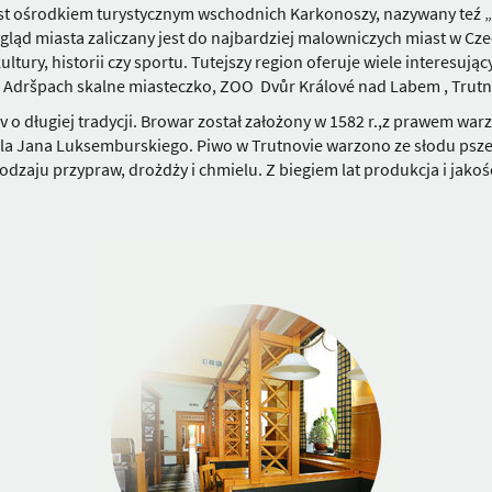
est ośrodkiem turystycznym wschodnich Karkonoszy, nazywany teź „
gląd miasta zaliczany jest do najbardziej malowniczych miast w Cz
ry, historii czy sportu. Tutejszy region oferuje wiele interesując
 - Adršpach skalne miasteczko, ZOO Dvůr Králové nad Labem , Trutnov 
o długiej tradycji. Browar został założony w 1582 r.,z prawem warze
óla Jana Luksemburskiego. Piwo w Trutnovie warzono ze słodu psz
dzaju przypraw, drożdży i chmielu. Z biegiem lat produkcja i jakość